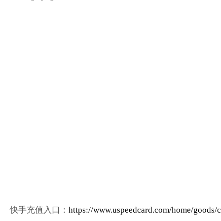
快手充值入口：
https://www.uspeedcard.com/home/goods/c