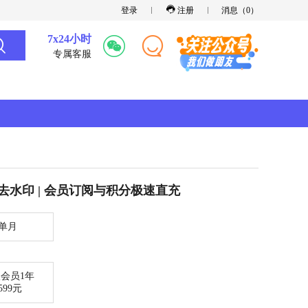
登录
注册
消息（
0
）
7x24小时
专属客服
清/去水印 | 会员订阅与积分极速直充
单月
会员1年
599元