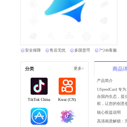
安全保障
售后无忧
多国货币
7*24h客服
商品
分类
更多>
产品简介
USpeedCar
合国内生态，提
TikTok China
Kwai (CN)
权，让您的创意
核心权益说明
高清画质解锁：