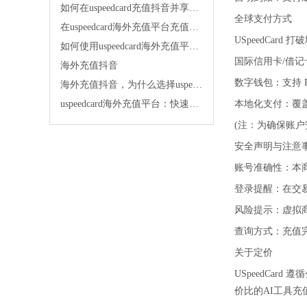
如何在uspeedcard充值抖音并享受快速发货的便利
全球支付方式
在uspeedcard海外充值平台充值抖音太舒服了
USpeedCar
如何使用uspeedcard海外充值平台便宜充值抖音
国际信用卡/借记卡：全面支
海外充值抖音
数字钱包：支持 PayP
海外充值抖音，为什么选择uspeedcard海外充值平台？
uspeedcard海外充值平台：快速充值，让你的生活更便捷！
本地化支付：覆
(注：为确保账
安全声明与注意
账号准确性：本
登录提醒：在交
风险提示：虚拟
查询方式：充值完
关于定价
USpeedCa
价比的AI工具充