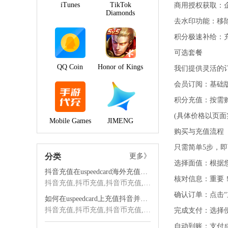
iTunes
TikTok
商用授权获取：
Diamonds
去水印功能：移
积分极速补给：
可选套餐
QQ Coin
Honor of Kings
我们提供灵活的
会员订阅：基础
积分充值：按需
(具体价格以页
Mobile Games
JIMENG
购买与充值流程
只需简单5步，
分类
更多》
选择面值：根据
抖音充值在uspeedcard海外充值平台的优势
核对信息：重要！
抖音充值,抖币充值,抖音币充值,海外抖音充值,抖音海外充值,抖音充值海外,海外充值
确认订单：点击
如何在uspeedcard上充值抖音并享受优质服务
抖音充值,抖币充值,抖音币充值,海外抖音充值,抖音海外充值,抖音充值海外,海外充值
完成支付：选择
自动到账：支付