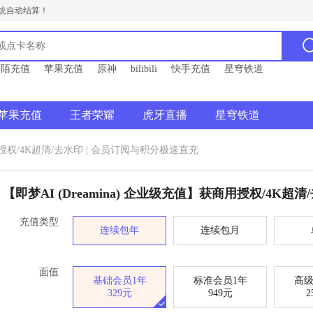
统自动结算！
陌陌充值
苹果充值
原神
bilibili
快手充值
星穹铁道
苹果充值
王者荣耀
虎牙直播
星穹铁道
商用授权/4K超清/去水印 | 会员订阅与积分极速直充
【即梦AI (Dreamina) 企业级充值】获商用授权/4K超
充值类型
连续包年
连续包月
面值
基础会员1年
标准会员1年
高级
329元
949元
2