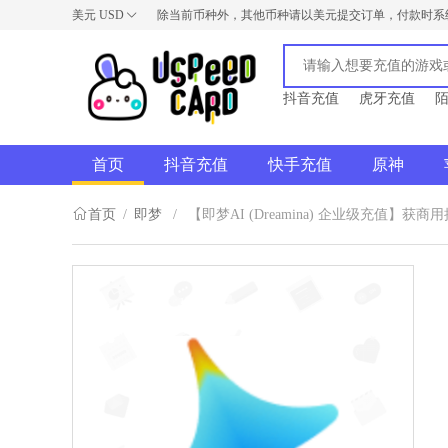
美元
USD
除当前币种外，其他币种请以美元提交订单，付款时系
USD
AUD
NZD
抖音充值
虎牙充值
首页
抖音充值
快手充值
原神
首页
/
即梦
/
【即梦AI (Dreamina) 企业级充值】获