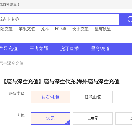
统自动结算！
陌陌充值
苹果充值
原神
bilibili
快手充值
星穹铁道
苹果充值
王者荣耀
虎牙直播
星穹铁道
恋与深空充值
【恋与深空充值】恋与深空代充,海外恋与深空充值
充值类型
钻石/礼包
任意面值
面值
98元
198元