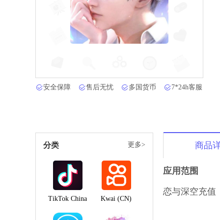
安全保障
售后无忧
多国货币
7*24h客服
商品
分类
更多>
应用范围
恋与深空充值
TikTok China
Kwai (CN)