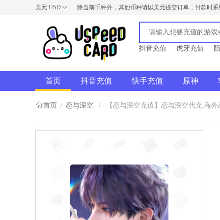
美元
USD
除当前币种外，其他币种请以美元提交订单，付款时系
USD
AUD
NZD
抖音充值
虎牙充值
首页
抖音充值
快手充值
原神
首页
/
恋与深空
/
【恋与深空充值】恋与深空代充,海外