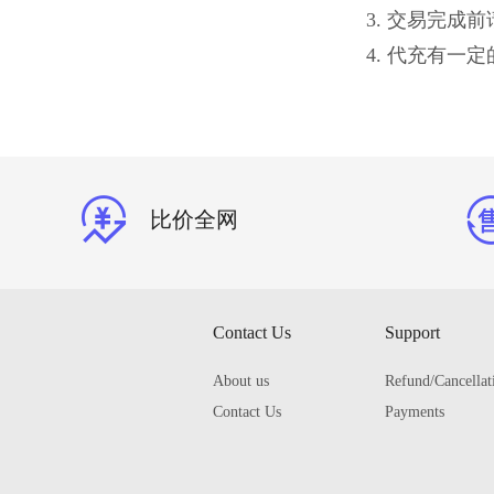
3. 交易完
4. 代充有
比价全网
Contact Us
Support
About us
Refund/Cancellat
Contact Us
Payments