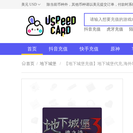
美元
USD
除当前币种外，其他币种请以美元提交订单，付款时系
USD
AUD
NZD
抖音充值
虎牙充值
首页
抖音充值
快手充值
原神
首页
/
地下城堡
/
【地下城堡充值】地下城堡代充,海外