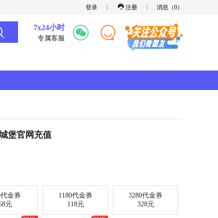
登录
注册
消息（
0
）
7x24小时
专属客服
下城堡官网充值
80代金券
1180代金券
3280代金券
68元
118元
328元