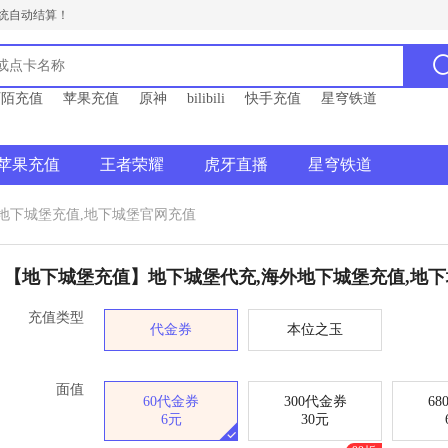
统自动结算！
陌陌充值
苹果充值
原神
bilibili
快手充值
星穹铁道
苹果充值
王者荣耀
虎牙直播
星穹铁道
地下城堡充值,地下城堡官网充值
【地下城堡充值】地下城堡代充,海外地下城堡充值,地
充值类型
代金券
本位之玉
面值
60代金券
300代金券
6
6元
30元