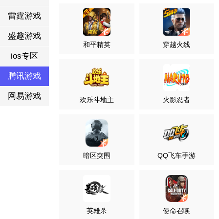
雷霆游戏
盛趣游戏
和平精英
穿越火线
ios专区
腾讯游戏
网易游戏
欢乐斗地主
火影忍者
暗区突围
QQ飞车手游
英雄杀
使命召唤